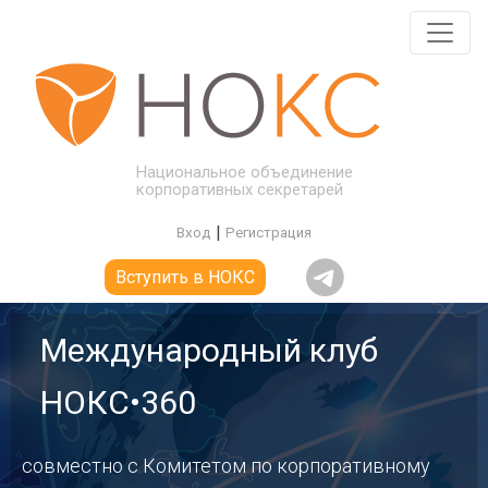
Национальное объединение
корпоративных секретарей
|
Вход
Регистрация
Вступить в НОКС
Международный клуб
НОКС•360
совместно с Комитетом по корпоративному