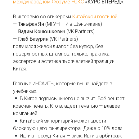
международном Форуме НОКС
«КУРС ВПЕРЕД».
В интервью со спикерами
Китайской гостиной
—
Тяньфан Ян
(МГУ–ППИ в Шэньчжэне)
—
Вадим Конюшкевич
(VK Partners)
—
Глеб Базурин
(VK Partners)
получился живой диалог без купюр, без
поверхностных штампов, только, практика
экспертов и эстетика тысячелетней традиции
Китая.
Главные ИНСАЙТЫ, которые вы не найдете в
учебниках:
В Китае подпись ничего не значит. Всё решает
красная печать. Кто владеет печатью — владеет
компанией.
Китайский миноритарий может ввести
блокирующего финдиректора. Даже с 10% доли.
Идти в госсуд Китая — риск. Идти в арбитраж