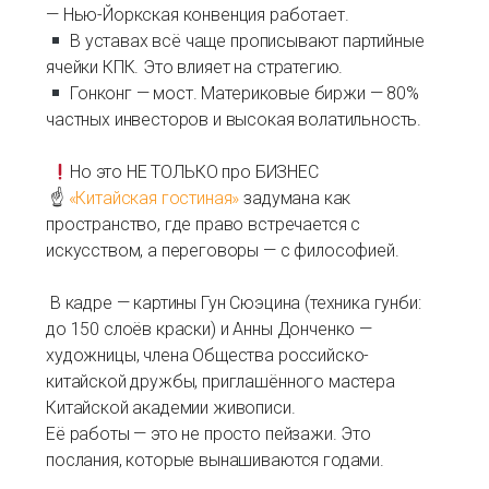
— Нью-Йоркская конвенция работает.
В уставах всё чаще прописывают партийные
ячейки КПК. Это влияет на стратегию.
Гонконг — мост. Материковые биржи — 80%
частных инвесторов и высокая волатильность.
Но это НЕ ТОЛЬКО про БИЗНЕС
☝
«Китайская гостиная»
задумана как
пространство, где право встречается с
искусством, а переговоры — с философией.
В кадре — картины Гун Сюэцина (техника гунби:
до 150 слоёв краски) и Анны Донченко —
художницы, члена Общества российско-
китайской дружбы, приглашённого мастера
Китайской академии живописи.
Её работы — это не просто пейзажи. Это
послания, которые вынашиваются годами.