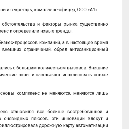
ный секретарь, комплаенс-офицер, ООО «А1».
 обстоятельства и факторы рынка существенно
енс и определили новые тренды.
изнес-процессов компаний, а в настоящее время
я внешних ограничений, обрел антисанкционный
вались с большим количеством вызовов. Внешние
тические зоны и заставляют использовать новые
 основы комплаенс не меняются, меняются лишь
аенс становится все больше востребованной и
о очевидных плюсов, эти инновации влекут и
проиллюстрировала дорожную карту автоматизации