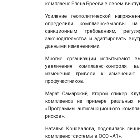
комплаенс Елена Бреева в своем высту
Усиление геополитической напряженн
определили комплаенс-вызовы на 
санкционным требованиям, регул
законодательства и адаптировать вну
данными изменениями.
Многие организации испытывают в
увеличения комплаенс-контроля, в
изменения привели к изменению 
профучастников.
Марат Самарский, второй спикер Клу
комплаенса на примере реальных ке
«Программы антисанкционного компла
рисков».
Наталья Коновалова, поделилась лич
комплаенс–системы в ООО «А1».