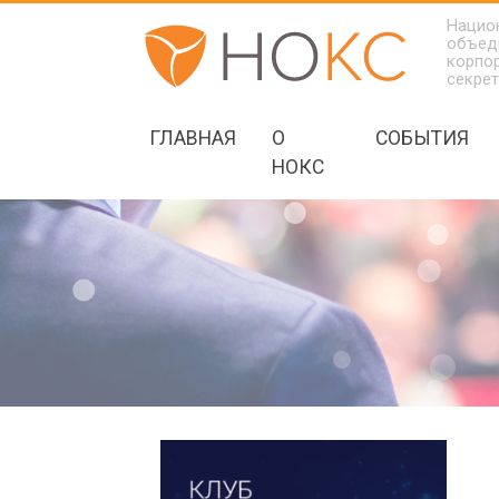
Нацио
объед
корпо
секре
ГЛАВНАЯ
О
СОБЫТИЯ
НОКС