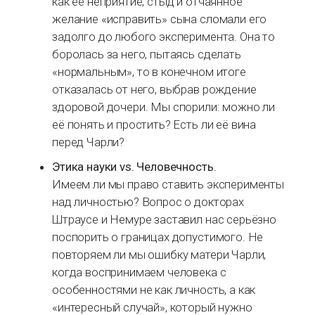
как её неприятие, стыд и отчаянное
желание «исправить» сына сломали его
задолго до любого эксперимента. Она то
боролась за него, пытаясь сделать
«нормальным», то в конечном итоге
отказалась от него, выбрав рождение
здоровой дочери. Мы спорили: можно ли
её понять и простить? Есть ли её вина
перед Чарли?
Этика науки vs. Человечность.
Имеем ли мы право ставить эксперименты
над личностью? Вопрос о докторах
Штраусе и Немуре заставил нас серьёзно
поспорить о границах допустимого. Не
повторяем ли мы ошибку матери Чарли,
когда воспринимаем человека с
особенностями не как личность, а как
«интересный случай», который нужно