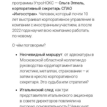
программы УтроНОКС —
Ольга Эппель,
корпоративный секретарь СПАО
«Ингосстрах»
. Человек, который почти 10
лет выстраивал корпоративное управление в
компании с иностранным участием, а после
2022 года научил всю компанию работать
по-новому.
О чём поговорим?
Неочевидный маршрут
: от адвокатуры в
Московской областной коллегии до
руководства юрдепартаментами в
логистике, металлах, страховании — и
затем в кресло корпоративного
секретаря. Это судьба или стратегия?
Итальянский след
: как три
представителя итальянского акционера
в совете директоров повлияли на
русскую основательность? Чему учат