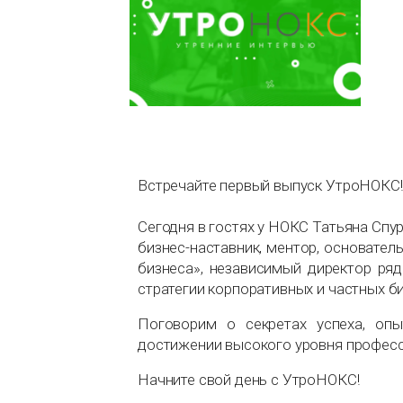
Встречайте первый выпуск УтроНОКС!
Сегодня в гостях у НОКС Татьяна Спур
бизнес-наставник, ментор, основате
бизнеса», независимый директор ряд
стратегии корпоративных и частных б
Поговорим о секретах успеха, опы
достижении высокого уровня професс
Начните свой день с УтроНОКС!