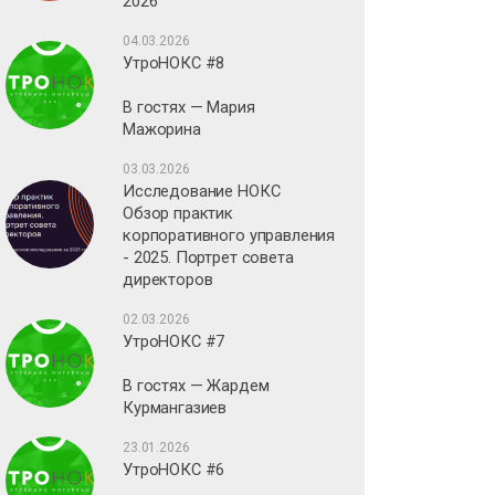
2026
04.03.2026
УтроНОКС #8
В гостях — Мария
Мажорина
03.03.2026
Исследование НОКС
Обзор практик
корпоративного управления
- 2025. Портрет совета
директоров
02.03.2026
УтроНОКС #7
В гостях — Жардем
Курмангазиев
23.01.2026
УтроНОКС #6