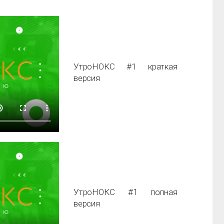
УтроНОКС
#1
краткая
версия
УтроНОКС
#1
полная
версия