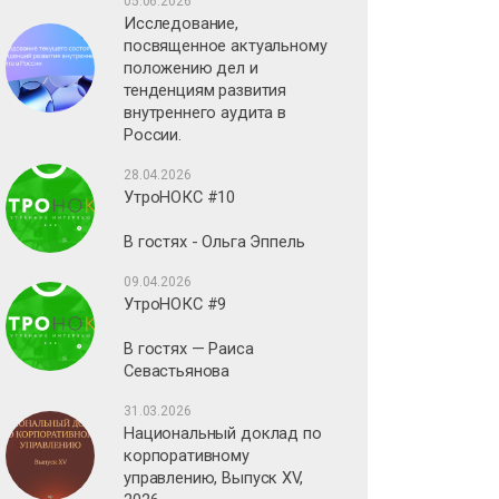
05.06.2026
Исследование,
посвященное актуальному
положению дел и
тенденциям развития
внутреннего аудита в
России.
28.04.2026
УтроНОКС #10
В гостях - Ольга Эппель
09.04.2026
УтроНОКС #9
В гостях — Раиса
Севастьянова
31.03.2026
Национальный доклад по
корпоративному
управлению, Выпуск XV,