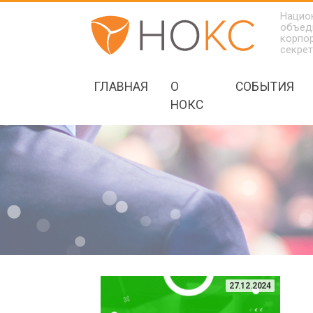
Нацио
объед
корпо
секре
ГЛАВНАЯ
О
СОБЫТИЯ
НОКС
27.12.2024